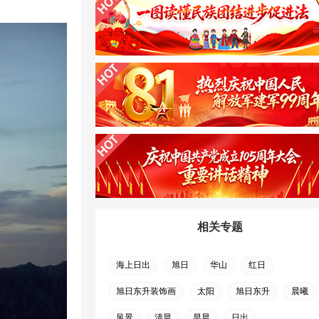
相关专题
海上日出
旭日
华山
红日
旭日东升装饰画
太阳
旭日东升
晨曦
风景
清晨
早晨
日出