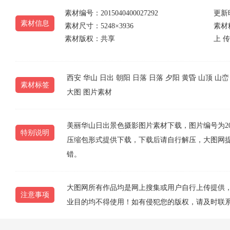
素材编号：2015040400027292
更新时
素材信息
素材尺寸：5248×3936
素材
素材版权：共享
上 传
西安
华山
日出
朝阳
日落
日落
夕阳
黄昏
山顶
山峦
素材标签
大图
图片素材
美丽华山日出景色摄影图片素材下载，图片编号为201504
特别说明
压缩包形式提供下载，下载后请自行解压，大图网
错。
大图网所有作品均是网上搜集或用户自行上传提供
注意事项
业目的均不得使用！如有侵犯您的版权，请及时联系1077