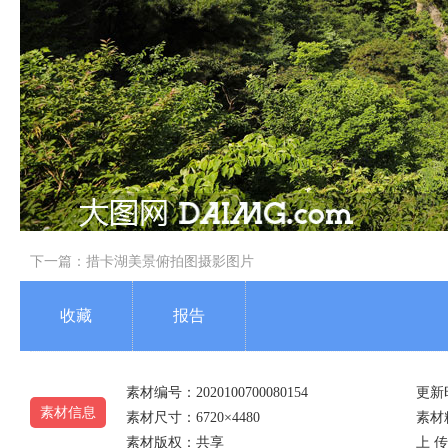
下一篇：
措卡湖美景俯拍图摄影图片
收藏
报告
素材编号：2020100700080154
更新时
素材信息
素材尺寸：6720×4480
素材精
素材版权：共享
上 传