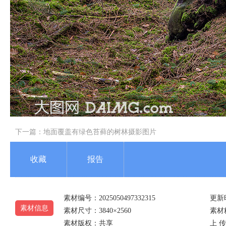
下一篇：
地面覆盖有绿色苔藓的树林摄影图片
收藏
报告
素材编号：2025050497332315
更新时
素材信息
素材尺寸：3840×2560
素材精
素材版权：共享
上 传