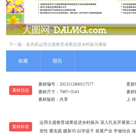
下一篇：
蓝色风运用主题教育成果促进乡村振兴展板
收藏
报告
素材编号：2023112800117577
更新时
素材信息
素材尺寸：7087×3543
素材精
素材版权：共享
上 传
运用主题教育成果促进乡村振兴
深入扎实开展第二
素材标签
党性
重实践
建新功
以学促干
发展产业
学做结合
落