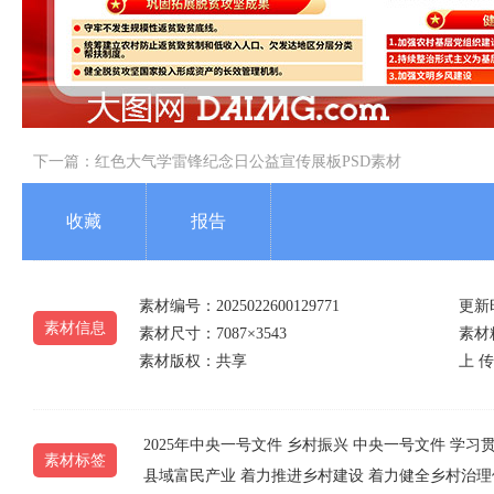
下一篇：
红色大气学雷锋纪念日公益宣传展板PSD素材
收藏
报告
素材编号：2025022600129771
更新时
素材信息
素材尺寸：7087×3543
素材精
素材版权：共享
上 传 
2025年中央一号文件
乡村振兴
中央一号文件
学习
素材标签
县域富民产业
着力推进乡村建设
着力健全乡村治理