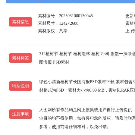
素材编号：2025031000130045
更新时
素材信息
素材尺寸：1242×2688
素材精
素材版权：共享
上 传
312植树节
植树节
植树造林
植树
种树
播散一抹绿
素材标签
图海报
PSD素材
绿色小清新植树节长图海报PSD素材下载,素材包含31
特别说明
材格式为PSD，素材大小为6.99 MB，素材以R
大图网所有作品均是网上搜集或用户自行上传提供
注意事项
业目的均不得使用！如有侵犯您的版权，请及时联系10
参考，使用前请仔细核对，以免出错。