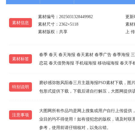
素材编号：2025031328449982
更新时
素材信息
素材尺寸：2362×5118
素材精
素材版权：共享
上 传 
春季
春天
春天海报
春天素材
春季广告
春季海报
三
素材标签
恋花
春天借势海报
手机端海报
移动端海报
春天手
磨砂感弥散风阳春三月主题海报PSD素材下载，图片编号为2
特别说明
包形式提供下载，下载后请自行解压，大图网提供
大图网所有作品均是网上搜集或用户自行上传提供
注意事项
业目的均不得使用！如有侵犯您的版权，请及时联系10
参考，使用前请仔细核对，以免出错。