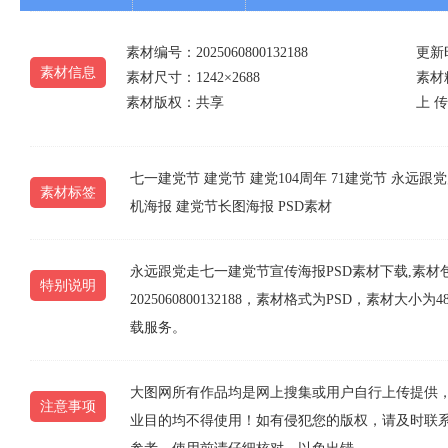
素材编号：2025060800132188
更新时
素材信息
素材尺寸：1242×2688
素材精
素材版权：共享
上 传 
七一建党节
建党节
建党104周年
71建党节
永远跟党
素材标签
机海报
建党节长图海报
PSD素材
永远跟党走七一建党节宣传海报PSD素材下载,素材
特别说明
2025060800132188，素材格式为PSD，素材
载服务。
大图网所有作品均是网上搜集或用户自行上传提供
注意事项
业目的均不得使用！如有侵犯您的版权，请及时联系10