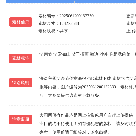
素材编号：2025061200132330
更新时
素材信息
素材尺寸：1242×2688
素材精
素材版权：共享
上 传 
父亲节
父爱如山
父子插画
海边
沙滩
你是我的第一
素材标签
海边主题父亲节创意海报PSD素材下载,素材包含
特别说明
报等内容，图片编号为2025061200132330，素
压，大图网提供该素材下载服务。
大图网所有作品均是网上搜集或用户自行上传提供
注意事项
业目的均不得使用！如有侵犯您的版权，请及时联系10
参考，使用前请仔细核对，以免出错。