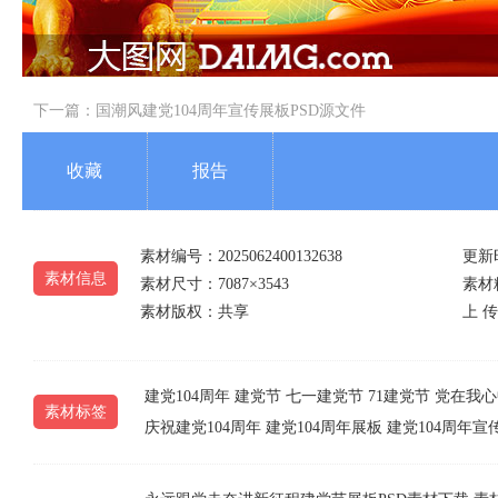
下一篇：
国潮风建党104周年宣传展板PSD源文件
收藏
报告
素材编号：2025062400132638
更新时
素材信息
素材尺寸：7087×3543
素材精
素材版权：共享
上 传
建党104周年
建党节
七一建党节
71建党节
党在我心
素材标签
庆祝建党104周年
建党104周年展板
建党104周年宣