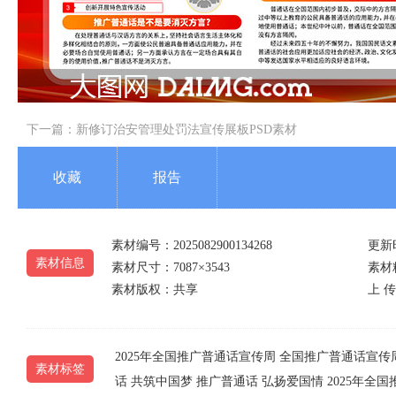
下一篇：
新修订治安管理处罚法宣传展板PSD素材
收藏
报告
素材编号：2025082900134268
更新时
素材信息
素材尺寸：7087×3543
素材精
素材版权：共享
上 传
2025年全国推广普通话宣传周
全国推广普通话宣传
素材标签
话
共筑中国梦
推广普通话
弘扬爱国情
2025年全