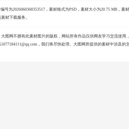
为2026060368353517，素材格式为PSD，素材大小为20.75 MB，素
该素材下载服务。
，大图网不拥有此素材图片的版权，网站所有作品仅供网友学习交流使用
77184111@qq.com，我们将尽快处理。大图网所提供的素材中涉及的