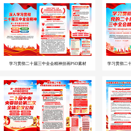
学习贯彻二十届三中全会精神挂画PSD素材
学习贯彻二十