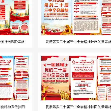
图挂画PSD素材
贯彻落实二十届三中全会精神挂画矢量素
全会精神宣传挂图
贯彻落实二十届三中全会精神挂图矢量素