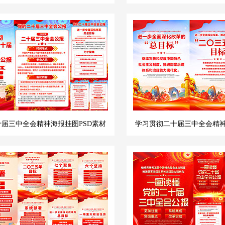
届三中全会精神海报挂图PSD素材
学习贯彻二十届三中全会精神