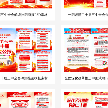
三中全会解读挂图海报PSD素材
一图读懂二十届三中全会
二十届三中全会海报挂图模板素材
全面深化改革推进中国式现