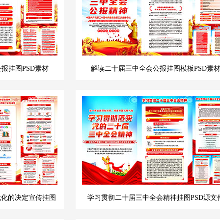
报挂图PSD素材
解读二十届三中全会公报挂图模板PSD素
代化的决定宣传挂图
学习贯彻二十届三中全会精神挂图PSD源文