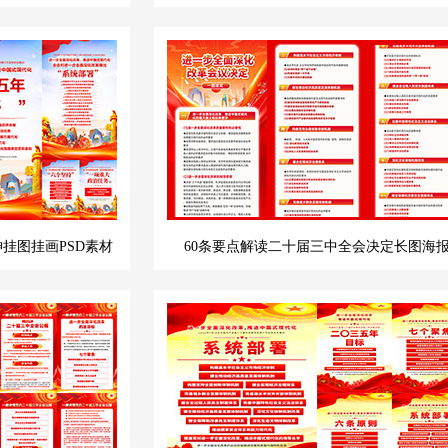
挂图挂画PSD素材
60条要点解读二十届三中全会决定长图海