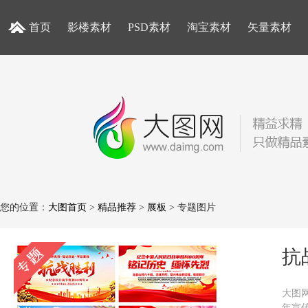
首页
影楼素材
PSD素材
淘宝素材
矢量素材
您的位置：
大图首页
>
精品推荐
>
展板
> 专题图片
抗
大图
年宣