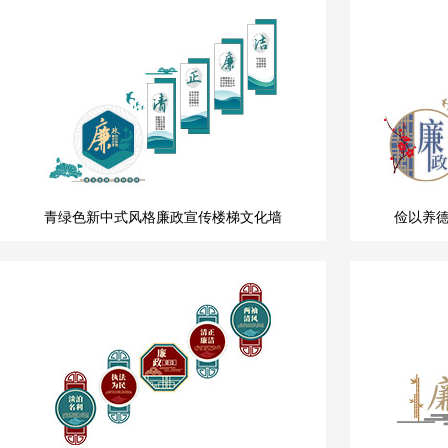
青绿色新中式风格廉政宣传楼梯文化墙
俭以养