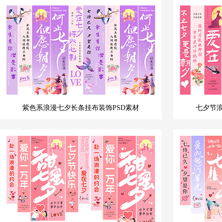
紫色系浪漫七夕长条挂布装饰PSD素材
七夕节浪