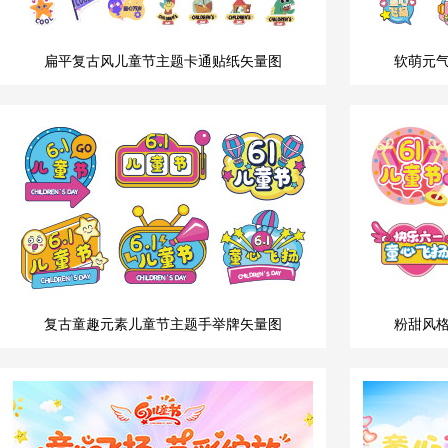
扁平复古风儿童节主题卡通贴纸矢量图
软萌元
复古童趣元素儿童节主题手举牌矢量图
粉甜风