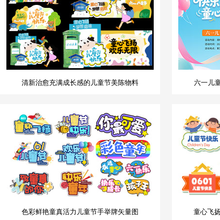
清新治愈充满成长感的儿童节美陈物料
六一儿童
色彩鲜艳童真活力儿童节手举牌矢量图
童心飞