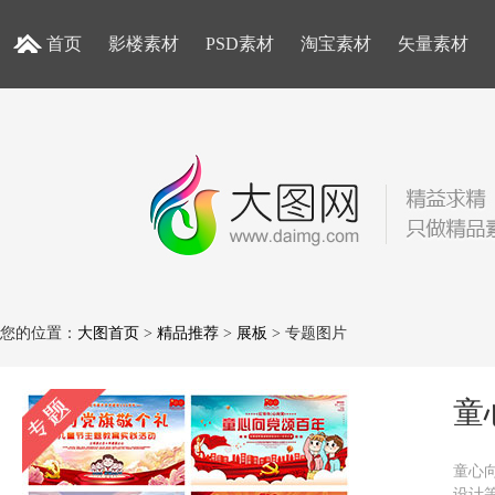
首页
影楼素材
PSD素材
淘宝素材
矢量素材
您的位置：
大图首页
>
精品推荐
>
展板
> 专题图片
童
童心
设计