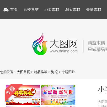
首页
影楼素材
PSD素材
淘宝素材
矢量素材
您的位置：
大图首页
>
精品推荐
>
海报
> 专题图片
小
大图
礼活