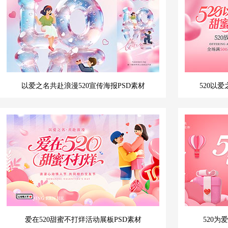
以爱之名共赴浪漫520宣传海报PSD素材
520以
爱在520甜蜜不打烊活动展板PSD素材
520为