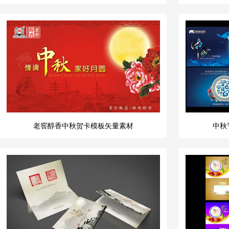
老窖醇香中秋贺卡模板矢量素材
中秋