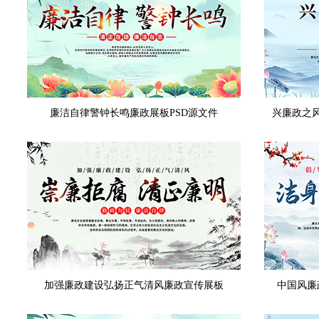
廉洁自律警钟长鸣廉政展板PSD源文件
兴廉政之
加强廉政建设弘扬正气清风廉政宣传展板
中国风廉