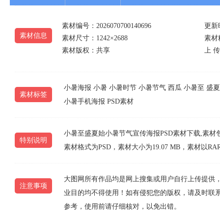
素材编号：2026070700140696
更新时
素材信息
素材尺寸：1242×2688
素材精
素材版权：共享
上 传 
小暑海报
小暑
小暑时节
小暑节气
西瓜
小暑至
盛夏
素材标签
小暑手机海报
PSD素材
小暑至盛夏始小暑节气宣传海报PSD素材下载,素材包含
特别说明
素材格式为PSD，素材大小为19.07 MB，素材
大图网所有作品均是网上搜集或用户自行上传提供
注意事项
业目的均不得使用！如有侵犯您的版权，请及时联系10
参考，使用前请仔细核对，以免出错。