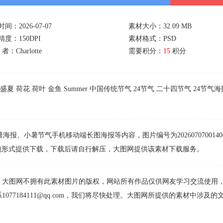
间：2026-07-07
素材大小：32.09 MB
度：150DPI
素材格式：PSD
者：Charlotte
需要积分：
15
积分
盛夏
荷花
荷叶
金鱼
Summer
中国传统节气
24节气
二十四节气
24节气海
报、小暑节气手机移动端长图海报等内容，图片编号为2026070700140
R压缩包形式提供下载，下载后请自行解压，大图网提供该素材下载服务。
，大图网不拥有此素材图片的版权，网站所有作品仅供网友学习交流使用
77184111@qq.com，我们将尽快处理。大图网所提供的素材中涉及的