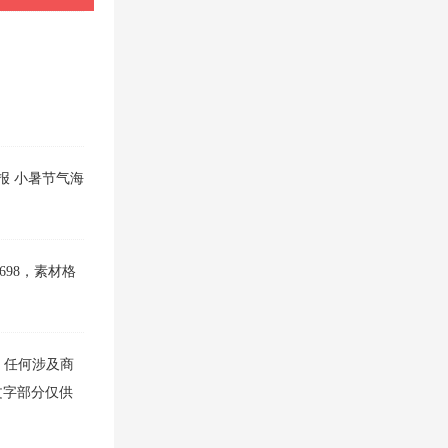
报
小暑节气海
698，素材格
，任何涉及商
文字部分仅供