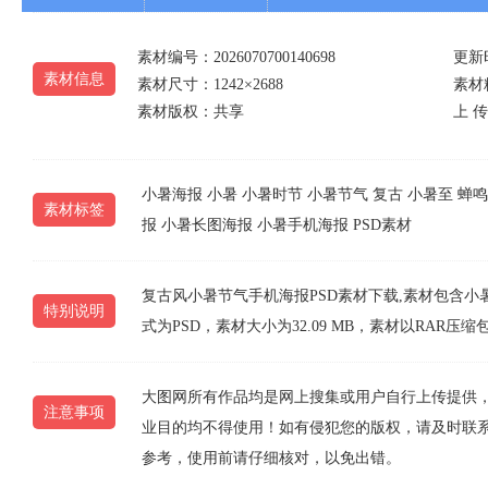
素材编号：2026070700140698
更新时
素材信息
素材尺寸：1242×2688
素材精
素材版权：共享
上 传 
小暑海报
小暑
小暑时节
小暑节气
复古
小暑至
蝉鸣
素材标签
报
小暑长图海报
小暑手机海报
PSD素材
复古风小暑节气手机海报PSD素材下载,素材包含小暑海
特别说明
式为PSD，素材大小为32.09 MB，素材以RA
大图网所有作品均是网上搜集或用户自行上传提供
注意事项
业目的均不得使用！如有侵犯您的版权，请及时联系10
参考，使用前请仔细核对，以免出错。