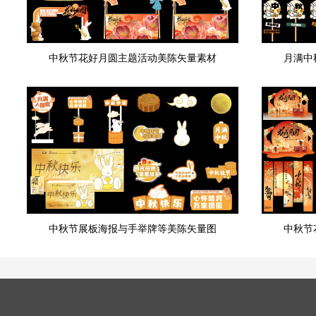
中秋节花好月圆主题活动美陈矢量素材
月满中
中秋节展板海报与手举牌等美陈矢量图
中秋节