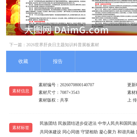
下一篇：
2026世界肝炎日主题知识科普展板素材
收藏
报告
素材编号：2026070800140707
更新时
素材信息
素材尺寸：7087×3543
素材精
素材版权：共享
上 传 
民族团结
民族团结进步促进法
中华人民共和国民族
素材标签
共同体建设
同心同德
守望相助
凝心聚力
和谐共融