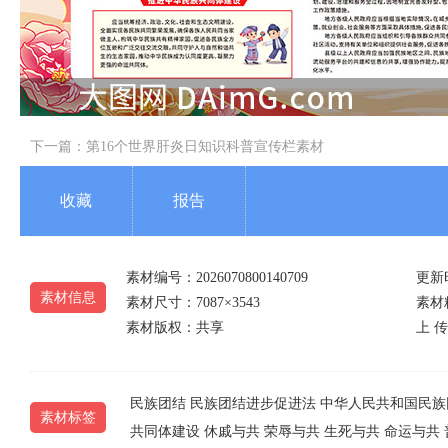
下一篇：
第16个世界肝炎日知识科普宣传栏素材
收藏
报告
素材编号：2026070800140709
更新时
素材信息
素材尺寸：7087×3543
素材精
素材版权：共享
上 传 
民族团结
民族团结进步促进法
中华人民共和国民族
素材标签
共同体建设
休戚与共
荣辱与共
生死与共
命运与共