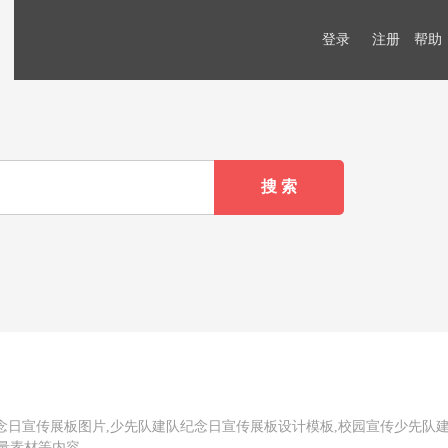
登录
注册
帮助
念日宣传展板图片,少先队建队纪念日宣传展板设计模板,校园宣传少先队
矢量素材等内容